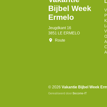
L
Bijbel Week
V
Ermelo
P
K
L
Jeugdkant 16
V
3851 LE ERMELO
O
Route
A
C
A
© 2026
Vakantie Bijbel Week Er
Gerealiseerd door
Become-IT