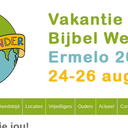
rwedstrijd
Locaties
Vrijwilligers
Ouders
Actueel
Con
e jou!