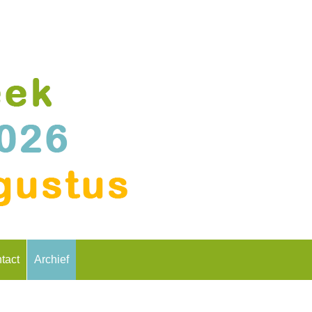
tact
Archief