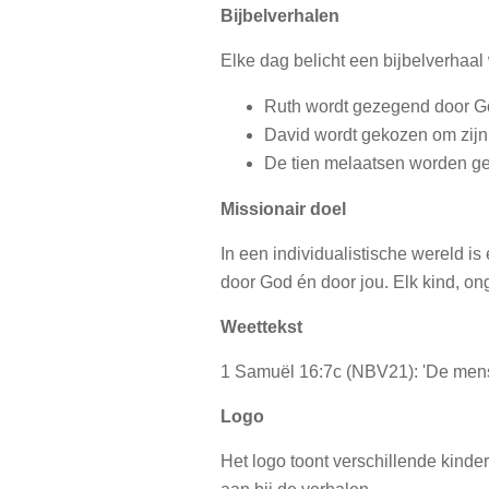
Bijbelverhalen
Elke dag belicht een bijbelverhaa
Ruth wordt gezegend door Go
David wordt gekozen om zijn har
De tien melaatsen worden g
Missionair doel
In een individualistische wereld i
door God én door jou. Elk kind, on
Weettekst
1 Samuël 16:7c (NBV21): 'De mens kij
Logo
Het logo toont verschillende kinde