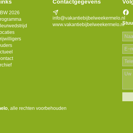
inks
Contactgegevens
Vol
BW 2026
info@vakantiebijbelweekermelo.nl
rogramma
Stuu
www.vakantiebijbelweekermelo.nl
leurwedstrijd
ocaties
rijwilligers
uders
ctueel
ontact
rchief
melo
, alle rechten voorbehouden